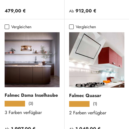
Normaler Preis
Normaler Preis
479,00 €
912,00 €
Ab
Vergleichen
Vergleichen
Falmec Dama Inselhaube
Falmec Quasar
(3)
★★★★★
(1)
★★★★★
3 Farben verfügbar
2 Farben verfügbar
Normaler Preis
Normaler Preis
1.997,00 €
1.049,00 €
Ab
Ab