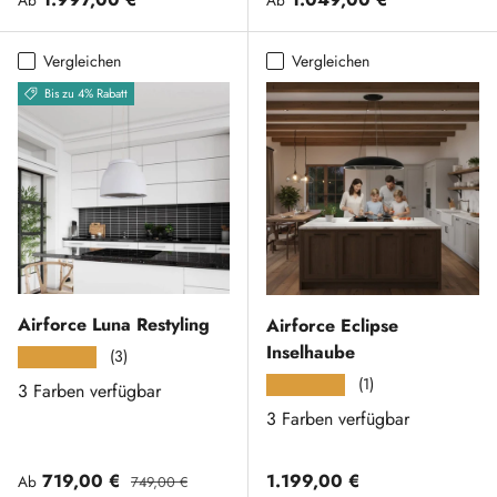
Vergleichen
Vergleichen
Bis zu 4% Rabatt
Airforce Luna Restyling
Airforce Eclipse
Inselhaube
(3)
★★★★★
(1)
★★★★★
3 Farben verfügbar
3 Farben verfügbar
Verkaufspreis
Normaler Preis
Normaler Preis
719,00 €
1.199,00 €
Ab
749,00 €