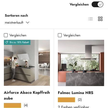
Vergleichen
Sortieren nach
Produktliste
Produk
meistverkauft
Vergleichen
Vergleichen
Bis zu 18% Rabatt
Airforce Abaco Kopffreih
Falmec Lumina NRS
aube
(2)
★★★★★
(4)
★★★★★
2 Farben verfügbar