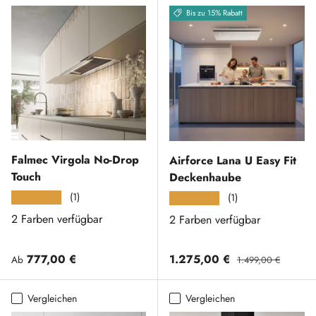
Bis zu 15% Rabatt
Falmec Virgola No-Drop
Airforce Lana U Easy Fit
Touch
Deckenhaube
(1)
★★★★★
(1)
★★★★★
2 Farben verfügbar
2 Farben verfügbar
Normaler Preis
Verkaufspreis
Normaler Preis
777,00 €
1.275,00 €
Ab
1.499,00 €
Vergleichen
Vergleichen