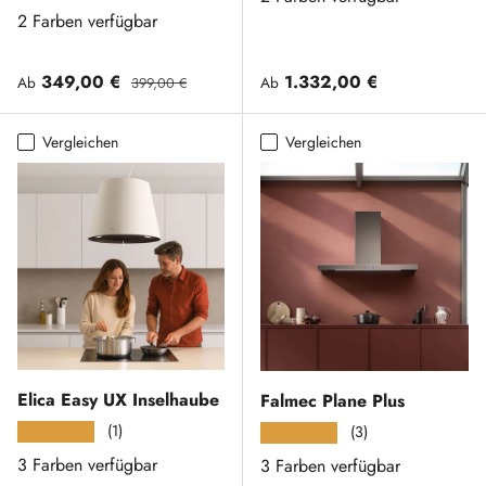
2 Farben verfügbar
Verkaufspreis
Normaler Preis
Normaler Preis
349,00 €
1.332,00 €
Ab
Ab
399,00 €
Vergleichen
Vergleichen
Elica Easy UX Inselhaube
Falmec Plane Plus
(1)
★★★★★
(3)
★★★★★
3 Farben verfügbar
3 Farben verfügbar