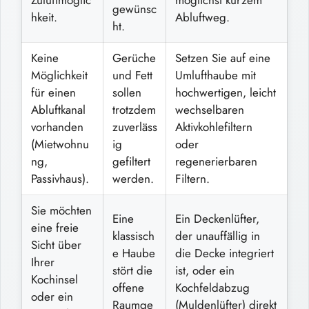
gewünsc
hkeit.
Abluftweg.
ht.
Keine
Gerüche
Setzen Sie auf eine
Möglichkeit
und Fett
Umlufthaube mit
für einen
sollen
hochwertigen, leicht
Abluftkanal
trotzdem
wechselbaren
vorhanden
zuverläss
Aktivkohlefiltern
(Mietwohnu
ig
oder
ng,
gefiltert
regenerierbaren
Passivhaus).
werden.
Filtern.
Sie möchten
Eine
Ein Deckenlüfter,
eine freie
klassisch
der unauffällig in
Sicht über
e Haube
die Decke integriert
Ihrer
stört die
ist, oder ein
Kochinsel
offene
Kochfeldabzug
oder ein
Raumge
(Muldenlüfter) direkt