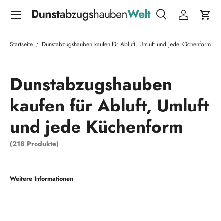
Menü
DIREKT ZUM INHALT
Suche
Einloggen
Eink
Suchen
Suchen
Startseite
Dunstabzugshauben kaufen für Abluft, Umluft und jede Küchenform
Dunstabzugshauben
kaufen für Abluft, Umluft
und jede Küchenform
(218 Produkte)
Weitere Informationen