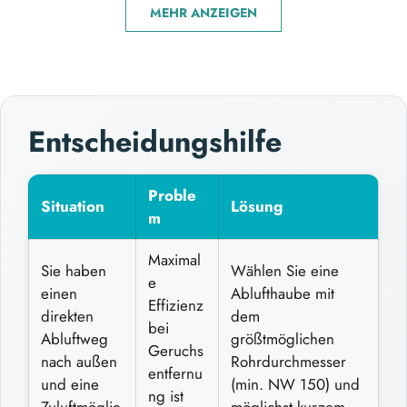
MEHR ANZEIGEN
Entscheidungshilfe
Proble
Situation
Lösung
m
Maximal
Sie haben
Wählen Sie eine
e
einen
Ablufthaube mit
Effizienz
direkten
dem
bei
Abluftweg
größtmöglichen
Geruchs
nach außen
Rohrdurchmesser
entfernu
und eine
(min. NW 150) und
ng ist
Zuluftmöglic
möglichst kurzem