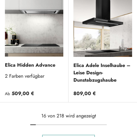
Elica Hidden Advance
Elica Adele Inselhaube –
Leise Design-
2 Farben verfügbar
Dunstabzugshaube
Normaler Preis
Normaler Preis
509,00 €
809,00 €
Ab
16 von 218 wird angezeigt