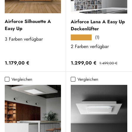
Airforce Silhouette A
Airforce Lana A Easy Up
Easy Up
Deckenlüfter
(1)
★★★★★
3 Farben verfügbar
2 Farben verfügbar
Normaler Preis
Verkaufspreis
Normaler Preis
1.179,00 €
1.299,00 €
1.499,00 €
Vergleichen
Vergleichen