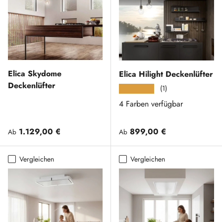
Elica Skydome
Elica Hilight Deckenlüfter
Deckenlüfter
(1)
★★★★★
4 Farben verfügbar
Normaler Preis
Normaler Preis
1.129,00 €
899,00 €
Ab
Ab
Vergleichen
Vergleichen