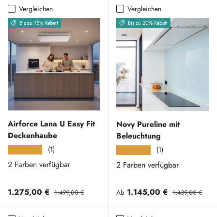
Vergleichen
Vergleichen
Bis zu 15% Rabatt
Bis zu 20% Rabatt
Airforce Lana U Easy Fit
Novy Pureline mit
Deckenhaube
Beleuchtung
(1)
★★★★★
(1)
★★★★★
2 Farben verfügbar
2 Farben verfügbar
Verkaufspreis
Normaler Preis
Verkaufspreis
Normaler Preis
1.275,00 €
1.145,00 €
Ab
1.499,00 €
1.439,00 €