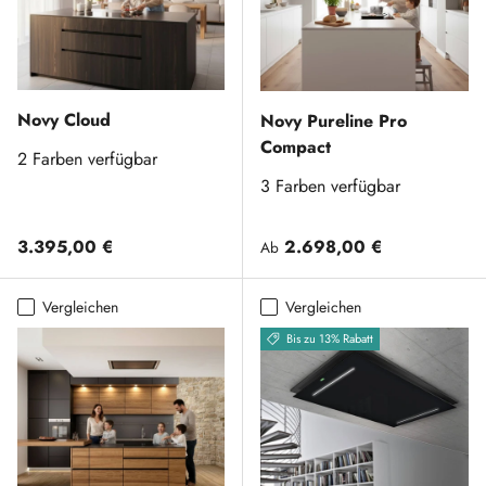
Novy Cloud
Novy Pureline Pro
Compact
2 Farben verfügbar
3 Farben verfügbar
Normaler Preis
Normaler Preis
3.395,00 €
2.698,00 €
Ab
Vergleichen
Vergleichen
Bis zu 13% Rabatt