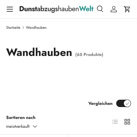
Menü
DIREKT ZUM INHALT
Suche
Einloggen
Eink
Suchen
Suchen
Startseite
Wandhauben
Wandhauben
(65 Produkte)
Vergleichen
Sortieren nach
Produktliste
Produk
meistverkauft