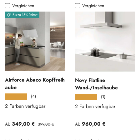
Vergleichen
Vergleichen
Bis zu 18% Rabatt
Airforce Abaco Kopffreih
Novy Flatline
aube
Wand-/Inselhaube
(4)
★★★★★
(1)
★★★★★
2 Farben verfügbar
2 Farben verfügbar
Verkaufspreis
Normaler Preis
Normaler Preis
349,00 €
960,00 €
Ab
Ab
399,00 €