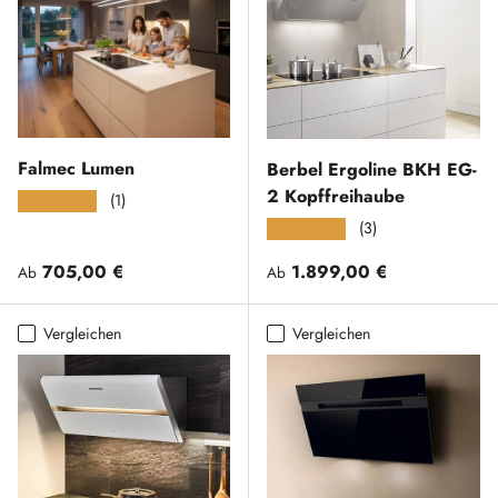
Falmec Lumen
Berbel Ergoline BKH EG-
2 Kopffreihaube
(1)
★★★★★
(3)
★★★★★
Normaler Preis
Normaler Preis
705,00 €
1.899,00 €
Ab
Ab
Vergleichen
Vergleichen