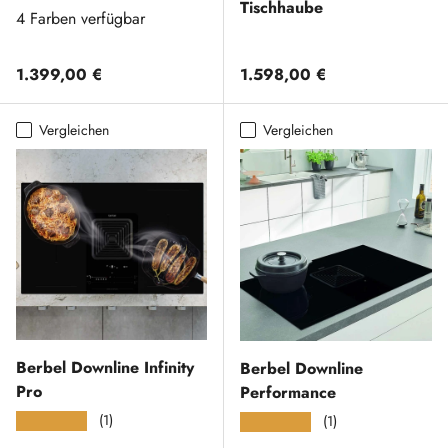
Tischhaube
4 Farben verfügbar
Normaler Preis
Normaler Preis
1.399,00 €
1.598,00 €
Vergleichen
Vergleichen
Berbel Downline Infinity
Berbel Downline
Pro
Performance
(1)
★★★★★
(1)
★★★★★