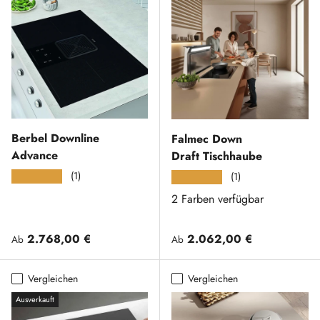
Berbel Downline
Falmec Down
Advance
Draft Tischhaube
(1)
★★★★★
(1)
★★★★★
2 Farben verfügbar
Normaler Preis
Normaler Preis
2.768,00 €
2.062,00 €
Ab
Ab
Vergleichen
Vergleichen
Ausverkauft