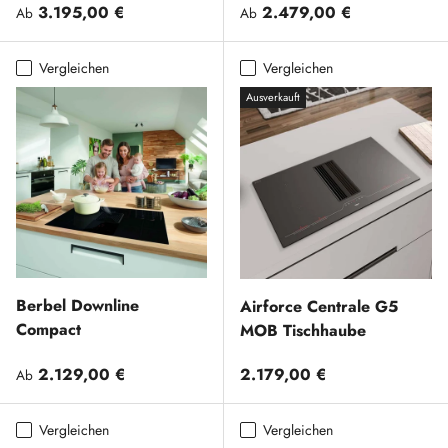
Normaler Preis
Normaler Preis
3.195,00 €
2.479,00 €
Ab
Ab
Vergleichen
Vergleichen
Ausverkauft
Berbel Downline
Airforce Centrale G5
Compact
MOB Tischhaube
Normaler Preis
Normaler Preis
2.129,00 €
2.179,00 €
Ab
Vergleichen
Vergleichen