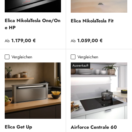
Elica NikolaTesla One/On
Elica NikolaTesla Fit
e HP
Normaler Preis
Normaler Preis
1.179,00 €
1.059,00 €
Ab
Ab
Vergleichen
Vergleichen
Ausverkauft
Elica Get Up
Airforce Centrale 60