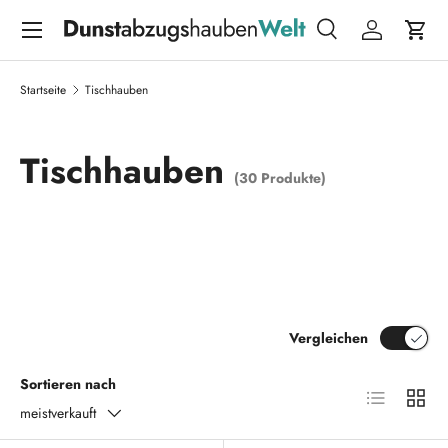
Menü
DIREKT ZUM INHALT
Suche
Einloggen
Eink
Suchen
Suchen
Startseite
Tischhauben
Tischhauben
(30 Produkte)
Vergleichen
Sortieren nach
Produktliste
Produk
meistverkauft