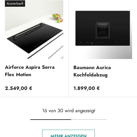
Ausverkauft
Airforce Aspira Serra
Baumann Aurica
Flex Motion
Kochfeldabzug
Normaler Preis
Normaler Preis
2.549,00 €
1.899,00 €
16 von 30 wird angezeigt
MEHR ANZEIGEN