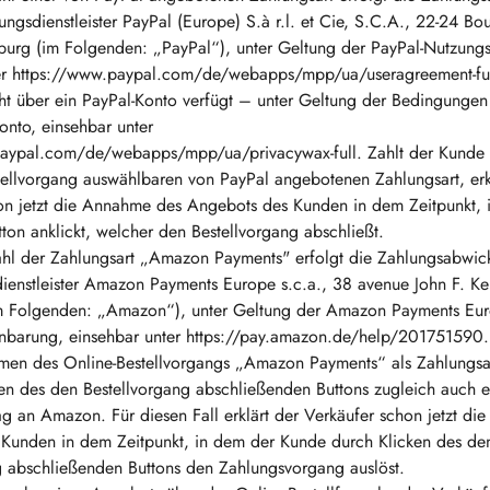
ngsdienstleister PayPal (Europe) S.à r.l. et Cie, S.C.A., 22-24 Bo
urg (im Folgenden: „PayPal“), unter Geltung der PayPal-Nutzung
er https://www.paypal.com/de/webapps/mpp/ua/useragreement-full 
ht über ein PayPal-Konto verfügt – unter Geltung der Bedingungen
onto, einsehbar unter
aypal.com/de/webapps/mpp/ua/privacywax-full. Zahlt der Kunde m
tellvorgang auswählbaren von PayPal angebotenen Zahlungsart, erk
on jetzt die Annahme des Angebots des Kunden in dem Zeitpunkt, 
ton anklickt, welcher den Bestellvorgang abschließt.
hl der Zahlungsart „Amazon Payments" erfolgt die Zahlungsabwic
ienstleister Amazon Payments Europe s.c.a., 38 avenue John F. K
m Folgenden: „Amazon“), unter Geltung der Amazon Payments Eu
nbarung, einsehbar unter https://pay.amazon.de/help/201751590.
en des Online-Bestellvorgangs „Amazon Payments“ als Zahlungsart 
ken des den Bestellvorgang abschließenden Buttons zugleich auch 
ag an Amazon. Für diesen Fall erklärt der Verkäufer schon jetzt d
Kunden in dem Zeitpunkt, in dem der Kunde durch Klicken des de
g abschließenden Buttons den Zahlungsvorgang auslöst.