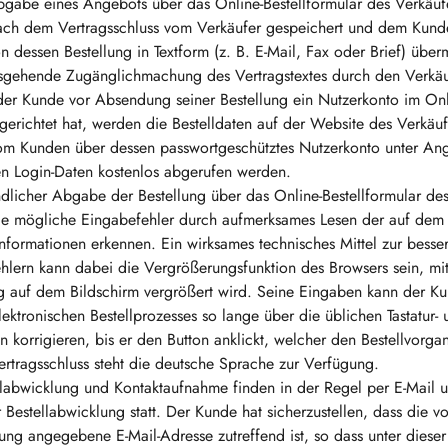
bgabe eines Angebots über das Online-Bestellformular des Verkäuf
nach dem Vertragsschluss vom Verkäufer gespeichert und dem Kun
dessen Bestellung in Textform (z. B. E-Mail, Fax oder Brief) übermi
sgehende Zugänglichmachung des Vertragstextes durch den Verkäuf
 der Kunde vor Absendung seiner Bestellung ein Nutzerkonto im On
gerichtet hat, werden die Bestelldaten auf der Website des Verkäufe
m Kunden über dessen passwortgeschütztes Nutzerkonto unter An
n Login-Daten kostenlos abgerufen werden.
ndlicher Abgabe der Bestellung über das Online-Bestellformular de
e mögliche Eingabefehler durch aufmerksames Lesen der auf dem 
Informationen erkennen. Ein wirksames technisches Mittel zur bess
hlern kann dabei die Vergrößerungsfunktion des Browsers sein, mit
ng auf dem Bildschirm vergrößert wird. Seine Eingaben kann der K
ktronischen Bestellprozesses so lange über die üblichen Tastatur- 
 korrigieren, bis er den Button anklickt, welcher den Bestellvorga
ertragsschluss steht die deutsche Sprache zur Verfügung.
llabwicklung und Kontaktaufnahme finden in der Regel per E-Mail 
r Bestellabwicklung statt. Der Kunde hat sicherzustellen, dass die v
ung angegebene E-Mail-Adresse zutreffend ist, so dass unter diese