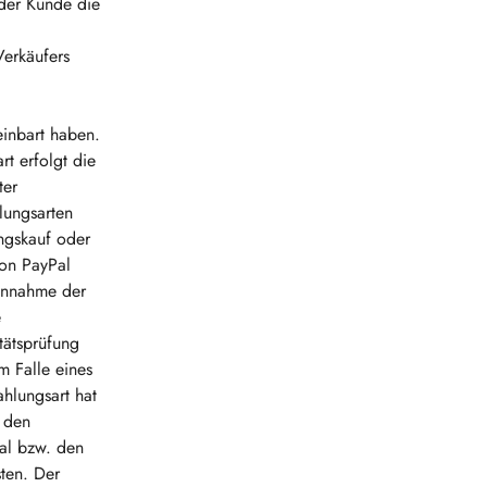
 der Kunde die
erkäufers
reinbart haben.
t erfolgt die
ter
lungsarten
ngskauf oder
von PayPal
 Annahme der
e
tätsprüfung
m Falle eines
hlungsart hat
n den
Pal bzw. den
sten. Der