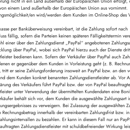
erung nicht in ein Land außerhalb der Europäischen Union erfolgt,
von einem Land außerhalb der Europäischen Union aus vornimmt.
ngsmöglichkeit/en wird/werden dem Kunden im Online-Shop des V
kasse per Banküberweisung vereinbart, ist die Zahlung sofort nach
uss fällig, sofern die Parteien keinen späteren Fälligkeitstermin ve
hl einer über den Zahlungsdienst „PayPal“ angebotenen Zahlungsar
klung über PayPal, wobei sich PayPal hierzu auch der Dienste drit
tleister bedienen kann. Sofern der Verkäufer über PayPal auch Zah
 denen er gegenüber dem Kunden in Vorleistung geht (z. B. Rechnu
 tritt er seine Zahlungsforderung insoweit an PayPal bzw. an den 
und dem Kunden konkret benannten Zahlungsdienstleister ab. Vor
lärung des Verkäufers führt PayPal bzw. der von PayPal beauftragt
tleister unter Verwendung der übermittelten Kundendaten eine Boni
rkäufer behält sich vor, dem Kunden die ausgewählte Zahlungsart i
fungsergebnisses zu verweigern. Bei Zulassung der ausgewählten Za
 Rechnungsbetrag innerhalb der vereinbarten Zahlungsfrist bzw. i
ahlungsintervallen zu bezahlen. Er kann in diesem Fall nur an Pay
uftragten Zahlungsdienstleister mit schuldbefreiender Wirkung lei