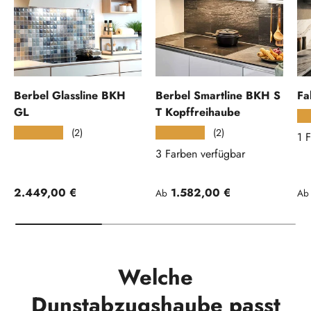
Berbel Glassline BKH
Berbel Smartline BKH S
Fa
GL
T Kopffreihaube
★
(2)
(2)
★★★★★
★★★★★
1 
3 Farben verfügbar
Normaler Preis
Normaler Preis
No
2.449,00 €
1.582,00 €
Ab
Ab
Welche
Dunstabzugshaube passt