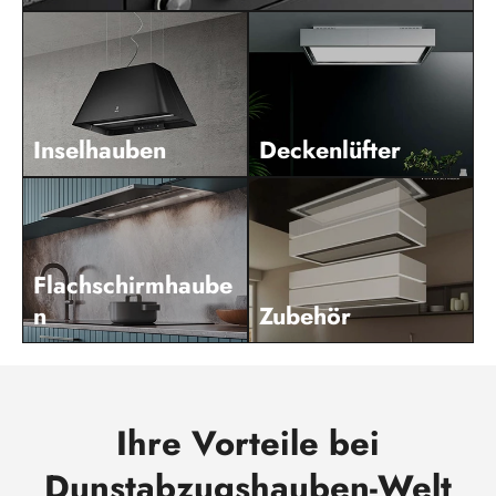
Inselhauben
Deckenlüfter
Flachschirmhaube
n
Zubehör
Ihre Vorteile bei
Dunstabzugshauben-Welt