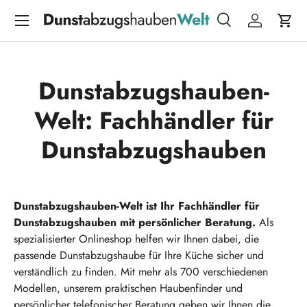
Menü
DIREKT ZUM INHALT
Suche
Einloggen
Eink
Suchen
Suchen
Dunstabzugshauben-
Welt: Fachhändler für
Dunstabzugshauben
Dunstabzugshauben-Welt ist Ihr Fachhändler für
Dunstabzugshauben mit persönlicher Beratung.
Als
spezialisierter Onlineshop helfen wir Ihnen dabei, die
passende Dunstabzugshaube für Ihre Küche sicher und
verständlich zu finden. Mit mehr als 700 verschiedenen
Modellen, unserem praktischen Haubenfinder und
persönlicher telefonischer Beratung geben wir Ihnen die