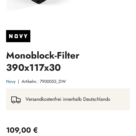
Monoblock-Filter
390x117x30
Novy
|
Artikelnr.:
7900055_DW
Versandkostenfrei innerhalb Deutschlands
Normaler Preis
109,00 €