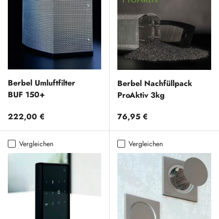
Berbel Umluftfilter
Berbel Nachfüllpack
BUF 150+
ProAktiv 3kg
Normaler Preis
Normaler Preis
222,00 €
76,95 €
Vergleichen
Vergleichen