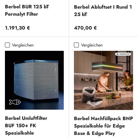
Berbel BUR 125 bT
Berbel Abluftset I Rund 1
Permalyt Filter
25 bT
Normaler Preis
Normaler Preis
1.191,30 €
470,00 €
Vergleichen
Vergleichen
Berbel Umluftfilter
Berbel Nachfüllpack BNP
BUF 150+ FK
Spezialkohle für Edge
Spezialkohle
Base & Edge Play