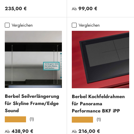
Normaler Preis
Normaler Preis
235,00 €
99,00 €
Ab
Vergleichen
Vergleichen
Berbel Seilverlängerung
Berbel Kochfeldrahmen
für Skyline Frame/Edge
für Panorama
Sound
Performance BKF iPP
(1)
★★★★★
(1)
★★★★★
Normaler Preis
Normaler Preis
438,90 €
216,00 €
Ab
Ab