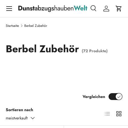
Menü
DIREKT ZUM INHALT
Suche
Einloggen
Eink
Suchen
Suchen
Startseite
Berbel Zubehör
Berbel Zubehör
(72 Produkte)
Vergleichen
Sortieren nach
Produktliste
Produk
meistverkauft