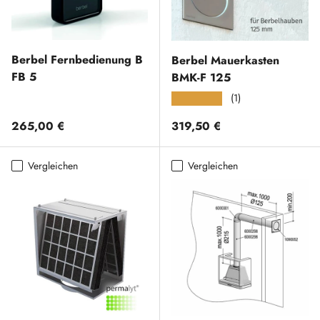
Berbel Fernbedienung B
Berbel Mauerkasten
FB 5
BMK-F 125
(1)
★★★★★
Normaler Preis
Normaler Preis
265,00 €
319,50 €
Vergleichen
Vergleichen