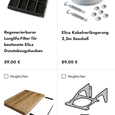
Regenerierbarer
Elica Kabelverlängerung
Longlife-Filter für
2,5m Seashell
bestimmte Elica
Dunstabzugshauben
Normaler Preis
Normaler Preis
59,00 €
89,00 €
Vergleichen
Vergleichen