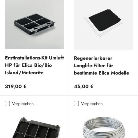
Erstinstallations-Kit Umluft
Regenerierbarer
HP für Elica Bio/Bio
Longlife-Filter für
Island/Meteorite
bestimmte Elica Modelle
Normaler Preis
Normaler Preis
319,00 €
45,00 €
Vergleichen
Vergleichen