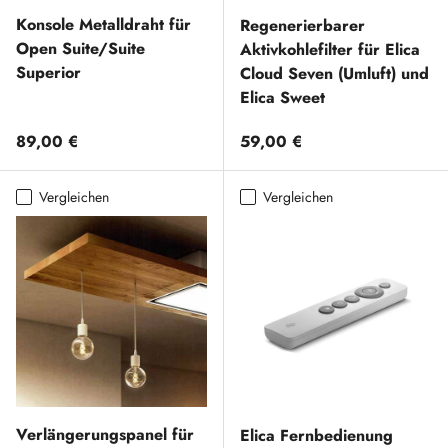
Konsole Metalldraht für
Regenerierbarer
Open Suite/Suite
Aktivkohlefilter für Elica
Superior
Cloud Seven (Umluft) und
Elica Sweet
Normaler Preis
Normaler Preis
89,00 €
59,00 €
Vergleichen
Vergleichen
Verlängerungspanel für
Elica Fernbedienung