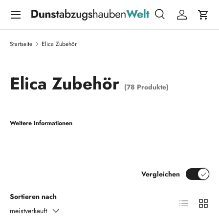
Menü
DIREKT ZUM INHALT
Suche
Einloggen
Eink
Suchen
Suchen
Startseite
Elica Zubehör
Elica Zubehör
(78 Produkte)
Weitere Informationen
Vergleichen
Sortieren nach
Produktliste
Produk
meistverkauft