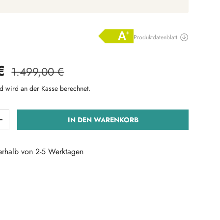
reis
Normaler Preis
 €
1.499,00 €
d wird an der Kasse berechnet.
IN DEN WARENKORB
ERN
MENGE ERHÖHEN
nerhalb von 2-5 Werktagen