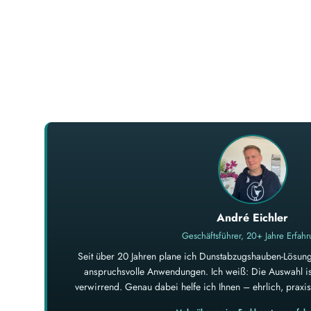
André Eichler
Geschäftsführer, 20+ Jahre Erfah
Seit über 20 Jahren plane ich Dunstabzugshauben-Lösung
anspruchsvolle Anwendungen. Ich weiß: Die Auswahl ist
verwirrend. Genau dabei helfe ich Ihnen – ehrlich, prax