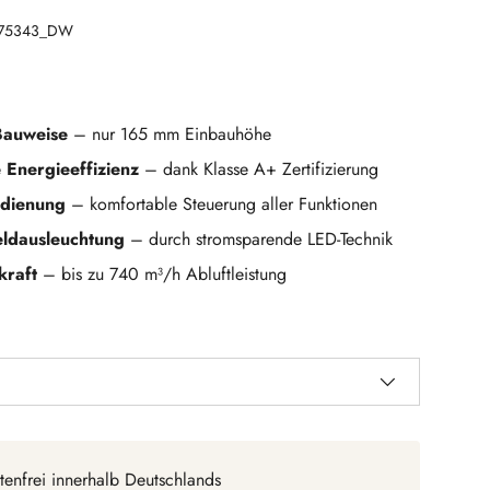
75343_DW
Bauweise
– nur 165 mm Einbauhöhe
Energieeffizienz
– dank Klasse A+ Zertifizierung
edienung
– komfortable Steuerung aller Funktionen
eldausleuchtung
– durch stromsparende LED-Technik
kraft
– bis zu 740 m³/h Abluftleistung
ht laden
n Galerieansicht laden
Bild 10 in Galerieansicht laden
Bild 11 in Galerieansicht laden
Bild 12 in Galerieansicht laden
Bild 13 in Galeriean
tenfrei innerhalb Deutschlands