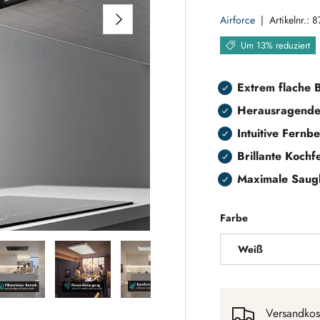
NÄCHSTE
Airforce
|
Artikelnr.:
8
Um 13% reduziert
Extrem flache 
Herausragende 
Intuitive Fernb
Brillante Kochf
Maximale Saug
Farbe
Weiß
 laden
Galerieansicht laden
Bild 5 in Galerieansicht laden
Bild 6 in Galerieansicht laden
Bild 7 in Galerieansicht laden
Bild 8 in Galerieansic
Bild 9 i
Versandkos