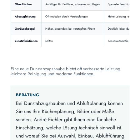
Oberflächen
Anfälliger für Fettfilme, schwerer zu pflegen
Spezielle Beschichtungen,
Absaugleistung
Oft reduziert durch Verstopfungen
Hohe Leistung, effiziente
Geräuschpegel
Höher, besonders bei verstopften Filtern
Deutlich leiser durch mo
Zusatzfunktionen
Selten
Sensorautomatik, App-Ste
Eine neue Dunstabzugshaube bietet oft verbesserte Leistung,
leichtere Reinigung und moderne Funktionen.
BERATUNG
Bei Dunstabzugshauben und Abluftplanung können
Sie uns Ihre Küchenplanung, Bilder oder Maße
senden. André Eichler gibt Ihnen eine fachliche
Einschätzung, welche Lösung technisch sinnvoll ist
und worauf Sie bei Auswahl, Einbau, Abluftführung