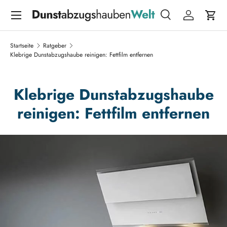
Menü
DIREKT ZUM INHALT
Suche
Einloggen
Eink
Suchen
Suchen
Startseite
Ratgeber
Klebrige Dunstabzugshaube reinigen: Fettfilm entfernen
Klebrige Dunstabzugshaube
reinigen: Fettfilm entfernen