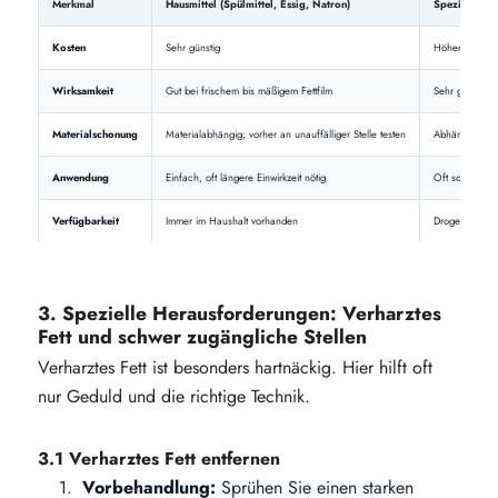
Merkmal
Hausmittel (Spülmittel, Essig, Natron)
Spezialreinig
Kosten
Sehr günstig
Höherpreisig
Wirksamkeit
Gut bei frischem bis mäßigem Fettfilm
Sehr gut bei h
Materialschonung
Materialabhängig; vorher an unauffälliger Stelle testen
Abhängig vom 
Anwendung
Einfach, oft längere Einwirkzeit nötig
Oft schneller
Verfügbarkeit
Immer im Haushalt vorhanden
Drogerie, Sup
3. Spezielle Herausforderungen: Verharztes
Fett und schwer zugängliche Stellen
Verharztes Fett ist besonders hartnäckig. Hier hilft oft
nur Geduld und die richtige Technik.
3.1 Verharztes Fett entfernen
Vorbehandlung:
Sprühen Sie einen starken