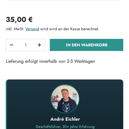
Normaler Preis
35,00 €
inkl. MwSt.
Versand
wird wird an der Kasse berechnet.
Anzahl
IN DEN WARENKORB
MENGE VERRINGERN
MENGE ERHÖHEN
Lieferung erfolgt innerhalb von 2-5 Werktagen
André Eichler
Geschäftsführer, 20+ Jahre Erfahrung