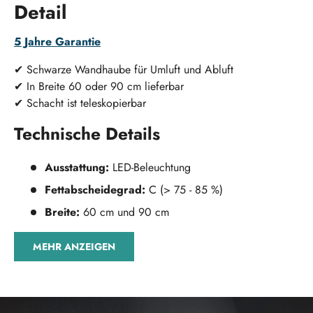
Detail
5 Jahre Garantie
✔
Schwarze Wandhaube für Umluft und Abluft
✔ In Breite 60 oder 90 cm lieferbar
✔ Schacht ist teleskopierbar
Technische Details
Ausstattung:
LED-Beleuchtung
Fettabscheidegrad:
C (> 75 - 85 %)
Breite:
60 cm und 90 cm
Energieeffizienzklasse:
A
MEHR ANZEIGEN
Beleuchtung:
LED 2 x 2,1 W - 4000 K
Motorleistung:
220 Watt
Luftausgang:
150 mm