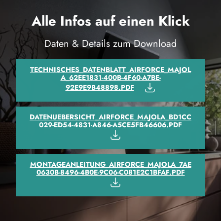
Farbe:
Schwarz
Alle Infos auf einen Klick
Lautstärke:
Min 48 - Max 66 db(A)
Geruchsfilter inkl.:
Nein
Daten & Details zum Download
Steuerung:
Soft-Drucktasten
TECHNISCHES_DATENBLATT_AIRFORCE_MAJOL
Motor inkl.:
ja
A_62EE1831-400B-4F60-A7BE-
Betriebsart:
Abluft und Umluft
92E9E9B48898.PDF
Leuchtmittel:
LED
DATENUEBERSICHT_AIRFORCE_MAJOLA_BD1CC
Montageart:
Wand
029-ED54-4831-A846-A5CE5FB46606.PDF
Kamin inkl.:
Ja
Filterung:
Aktivkohle (Umluft)
MONTAGEANLEITUNG_AIRFORCE_MAJOLA_7AE
Haubenart:
Wandhaube
0630B-8496-4B0E-9C06-C081E2C1BFAF.PDF