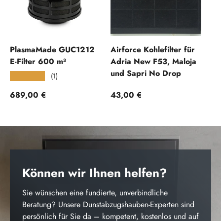
PlasmaMade GUC1212
Airforce Kohlefilter für
E-Filter 600 m³
Adria New F53, Maloja
und Sapri No Drop
(1)
★★★★★
Normaler Preis
Normaler Preis
689,00 €
43,00 €
Können wir Ihnen helfen?
Sie wünschen eine fundierte, unverbindliche
Beratung? Unsere Dunstabzugshauben-Experten sind
persönlich für Sie da – kompetent, kostenlos und auf