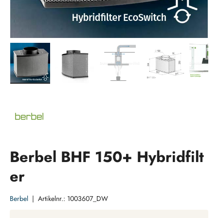
Bild 1 in Galerieansicht laden
Bild 2 in Galerieansicht laden
Bild 3 in Galerieansicht laden
Bild 4 in Galeri
Bi
Berbel BHF 150+ Hybridfilt
er
Berbel
|
Artikelnr.:
1003607_DW