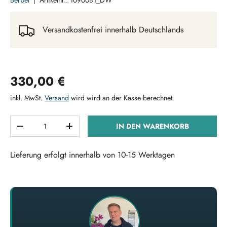
Berbel
|
Artikelnr.:
1090081_DW
Versandkostenfrei innerhalb Deutschlands
Normaler Preis
330,00 €
inkl. MwSt.
Versand
wird wird an der Kasse berechnet.
Anzahl
IN DEN WARENKORB
MENGE VERRINGERN
MENGE ERHÖHEN
Lieferung erfolgt innerhalb von 10-15 Werktagen