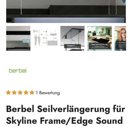
Bild 1 in Galerieansicht laden
Bild 2 in Galerieansicht laden
Bild 3 in Galerieansicht laden
Bild 4 in Galeri
Bi
1 Bewertung
Berbel Seilverlängerung für
Skyline Frame/Edge Sound