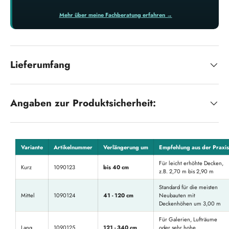
Mehr über meine Fachberatung erfahren →
Lieferumfang
Angaben zur Produktsicherheit:
Variante
Artikelnummer
Verlängerung um
Empfehlung aus der Praxis
Für leicht erhöhte Decken,
Kurz
1090123
bis 40 cm
z.B. 2,70 m bis 2,90 m
Standard für die meisten
Mittel
1090124
41 - 120 cm
Neubauten mit
Deckenhöhen um 3,00 m
Für Galerien, Lufträume
Lang
1090125
121 - 340 cm
oder sehr hohe