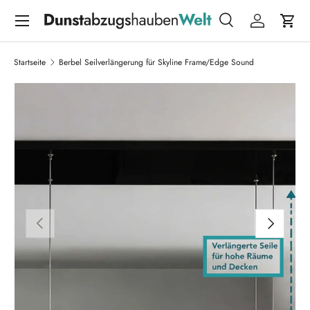
Menü
DIREKT ZUM INHALT
Suche
Einloggen
Eink
Suchen
Suchen
Startseite
Berbel Seilverlängerung für Skyline Frame/Edge Sound
ZU PRODUKTINFORMATIONEN SPRINGEN
VORHERIGE
NÄCHSTE