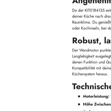
Angenehm
Da der KIT0184135 exte
deiner Küche nach dra
Raumklima. Du genießt 
oder Kochinseln, bei de
Robust, l
Der Wandmotor punktet 
Langlebigkeit ausgeleg
denen Funktion und Qua
Kompatibilität mit dei
Küchensystem heraus.
Technische
Motorleistung:
Höhe Zwischen