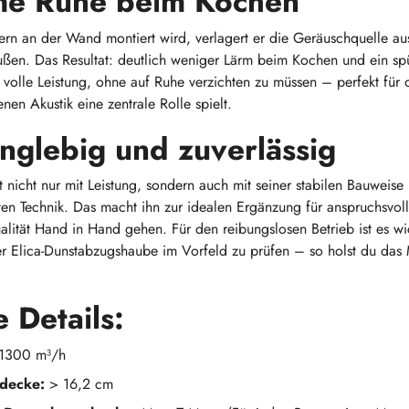
e Ruhe beim Kochen
rn an der Wand montiert wird, verlagert er die Geräuschquelle a
ußen. Das Resultat: deutlich weniger Lärm beim Kochen und ein s
volle Leistung, ohne auf Ruhe verzichten zu müssen – perfekt fü
nen Akustik eine zentrale Rolle spielt.
anglebig und zuverlässig
nicht nur mit Leistung, sondern auch mit seiner stabilen Bauweise 
ten Technik. Das macht ihn zur idealen Ergänzung für anspruchsvol
lität Hand in Hand gehen. Für den reibungslosen Betrieb ist es wi
ner Elica-Dunstabzugshaube im Vorfeld zu prüfen – so holst du d
 Details:
1300 m³/h
decke:
> 16,2 cm