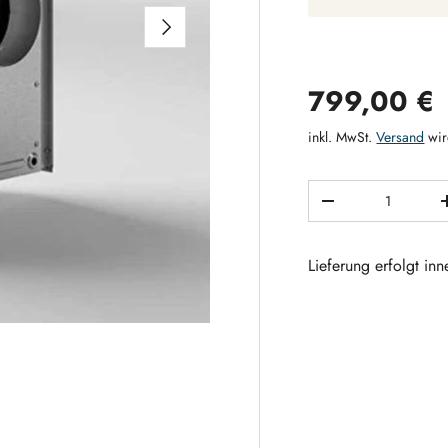
NÄCHSTE
Normaler 
799,00 €
inkl. MwSt.
Versand
wir
Anzahl
MENGE VERRING
Lieferung erfolgt in
 laden