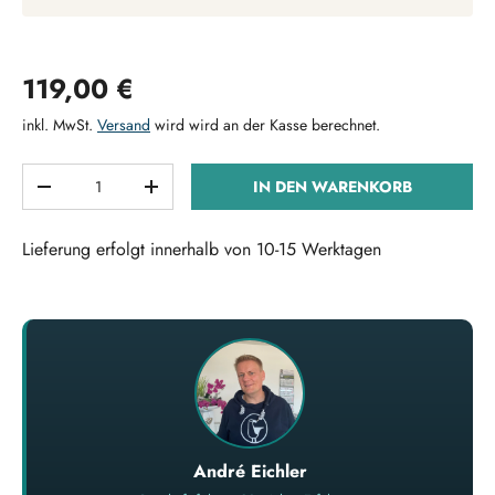
Normaler Preis
119,00 €
inkl. MwSt.
Versand
wird wird an der Kasse berechnet.
Anzahl
IN DEN WARENKORB
MENGE VERRINGERN
MENGE ERHÖHEN
Lieferung erfolgt innerhalb von 10-15 Werktagen
André Eichler