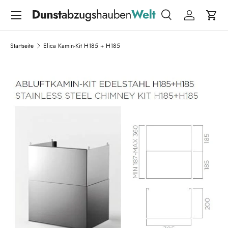
Menü
DIREKT ZUM INHALT
Suche
Einloggen
Eink
Suchen
Suchen
Startseite
Elica Kamin-Kit H185 + H185
ZU PRODUKTINFORMATIONEN SPRINGEN