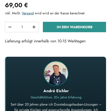
Normaler Preis
69,00 €
inkl. MwSt.
Versand
wird wird an der Kasse berechnet.
Anzahl
IN DEN WARENKORB
MENGE VERRINGERN
MENGE ERHÖHEN
Lieferung erfolgt innerhalb von 10-15 Werktagen
André Eichler
Geschäftsführer, 20+ Jahre Erfahrung
Seit über 20 Jahren plane ich Dunstabzugshauben-Lösungen –
für private Küchen und anspruchsvolle Anwendungen. Ich