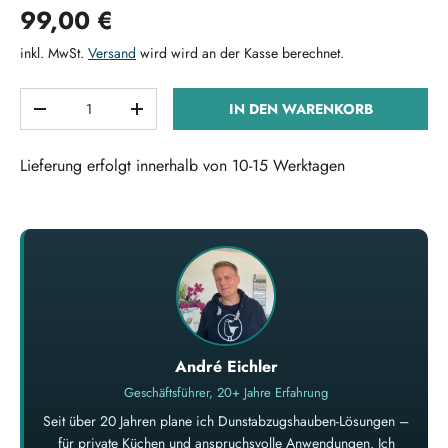
Normaler Preis
99,00 €
inkl. MwSt.
Versand
wird wird an der Kasse berechnet.
Anzahl
IN DEN WARENKORB
MENGE VERRINGERN
MENGE ERHÖHEN
Lieferung erfolgt innerhalb von 10-15 Werktagen
André Eichler
Geschäftsführer, 20+ Jahre Erfahrung
Seit über 20 Jahren plane ich Dunstabzugshauben-Lösungen –
für private Küchen und anspruchsvolle Anwendungen. Ich