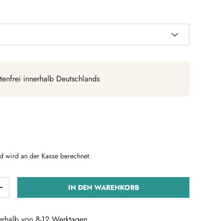
tenfrei innerhalb Deutschlands
Preis
d wird an der Kasse berechnet.
IN DEN WARENKORB
ERN
MENGE ERHÖHEN
nerhalb von 8-12 Werktagen