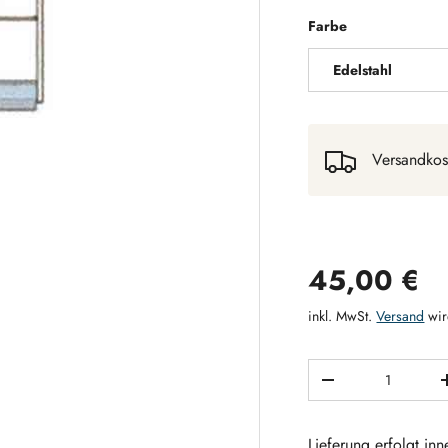
Farbe
Edelstahl
Versandkos
Normaler 
45,00 €
inkl. MwSt.
Versand
wir
Anzahl
MENGE VERRING
Lieferung erfolgt in