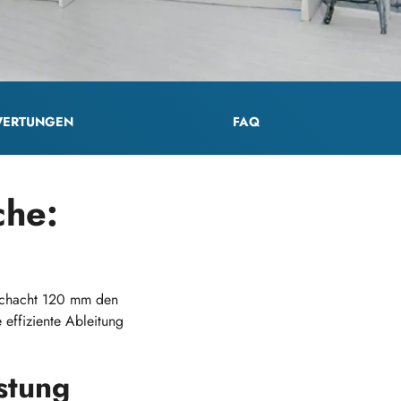
ERTUNGEN
FAQ
che:
 Schacht 120 mm den
e effiziente Ableitung
istung