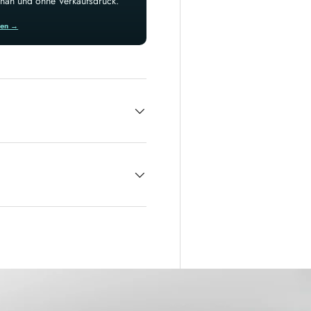
isnah und ohne Verkaufsdruck.
ren →