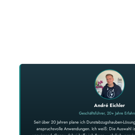
André Eichler
Geschäftsführer, 20+ Jahre Erfah
Seit über 20 Jahren plane ich Dunstabzugshauben-Lösung
anspruchsvolle Anwendungen. Ich weiß: Die Auswahl ist