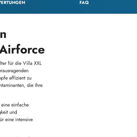
ERTUNGEN
FAQ
en
 Airforce
ter für die Villa XXL
herausragenden
fe effizient zu
taminanten, die Ihre
d eine einfache
gkeit und
r eine intensive