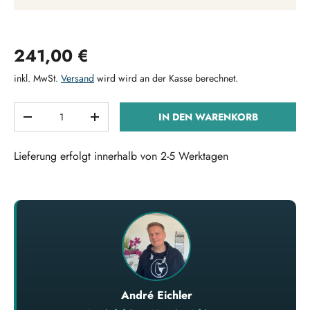
Normaler Preis
241,00 €
inkl. MwSt.
Versand
wird wird an der Kasse berechnet.
Anzahl
IN DEN WARENKORB
MENGE VERRINGERN
MENGE ERHÖHEN
Lieferung erfolgt innerhalb von 2-5 Werktagen
André Eichler