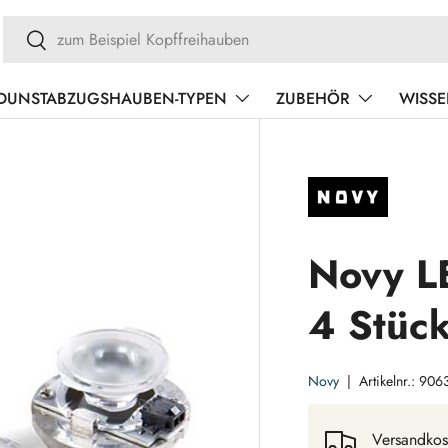
Suchen
Suchen
DUNSTABZUGSHAUBEN-TYPEN
ZUBEHÖR
WISS
Novy L
4 Stüc
Novy
|
Artikelnr.:
906
Versandkos