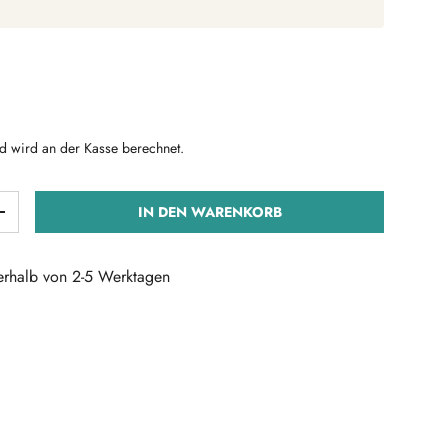
Preis
d wird an der Kasse berechnet.
IN DEN WARENKORB
ERN
MENGE ERHÖHEN
nerhalb von 2-5 Werktagen