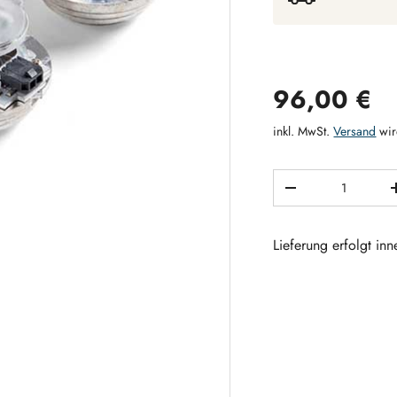
Normaler 
96,00 €
inkl. MwSt.
Versand
wir
Anzahl
MENGE VERRING
Lieferung erfolgt in