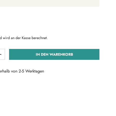
Preis
d wird an der Kasse berechnet.
IN DEN WARENKORB
ERN
MENGE ERHÖHEN
nerhalb von 2-5 Werktagen