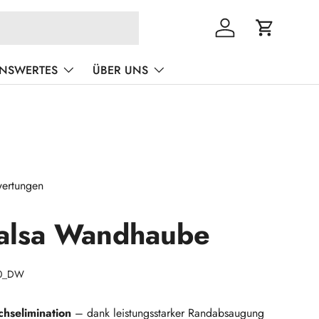
Einloggen
Einkaufswa
ENSWERTES
ÜBER UNS
ertungen
alsa Wandhaube
0_DW
chselimination
– dank leistungsstarker Randabsaugung