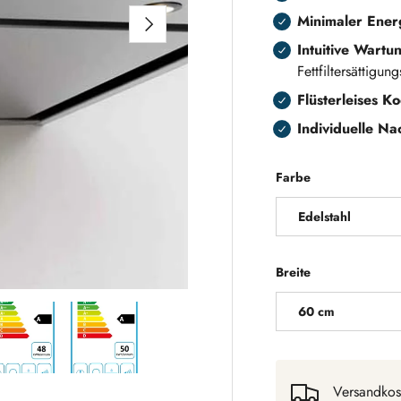
NÄCHSTE
Minimaler Ener
Intuitive Wart
Fettfiltersättigun
Flüsterleises 
Individuelle Na
Farbe
Edelstahl
Breite
60 cm
 laden
Galerieansicht laden
Bild 5 in Galerieansicht laden
Bild 6 in Galerieansicht laden
Versandkos