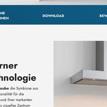
CHE
DOWNLOAD
BEW
ONEN
rner
hnologie
aube
die Symbiose aus
onalität für die
und ihrer markanten
ls visuelles Zentrum