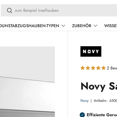
Suchen
Suchen
DUNSTABZUGSHAUBEN-TYPEN
ZUBEHÖR
WISS
2 Bew
Novy S
Novy
|
Artikelnr.:
650
Effiziente Geru