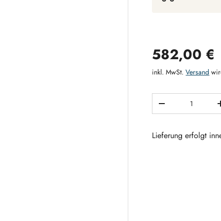
Normaler 
582,00 €
inkl. MwSt.
Versand
wir
Anzahl
MENGE VERRING
Lieferung erfolgt in