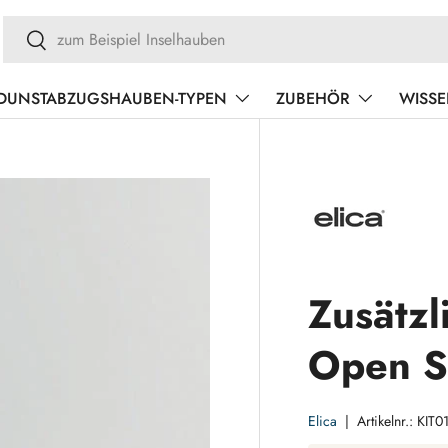
Suchen
Suchen
DUNSTABZUGSHAUBEN-TYPEN
ZUBEHÖR
WISS
Zusätzl
Open S
Elica
|
Artikelnr.:
KIT