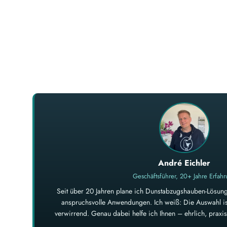
André Eichler
Geschäftsführer, 20+ Jahre Erfah
Seit über 20 Jahren plane ich Dunstabzugshauben-Lösung
anspruchsvolle Anwendungen. Ich weiß: Die Auswahl ist
verwirrend. Genau dabei helfe ich Ihnen – ehrlich, prax