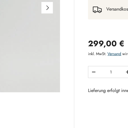
NÄCHSTE
Versandkos
Normaler 
299,00 €
inkl. MwSt.
Versand
wir
Anzahl
MENGE VERRING
Lieferung erfolgt in
 laden