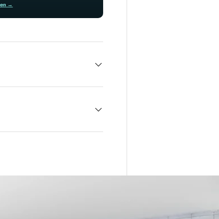
ren →