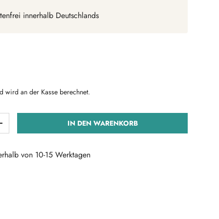
tenfrei innerhalb Deutschlands
Preis
d wird an der Kasse berechnet.
IN DEN WARENKORB
ERN
MENGE ERHÖHEN
nerhalb von 10-15 Werktagen