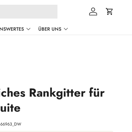
Einloggen
Einkaufswa
ENSWERTES
ÜBER UNS
iches Rankgitter für
uite
0166963_DW