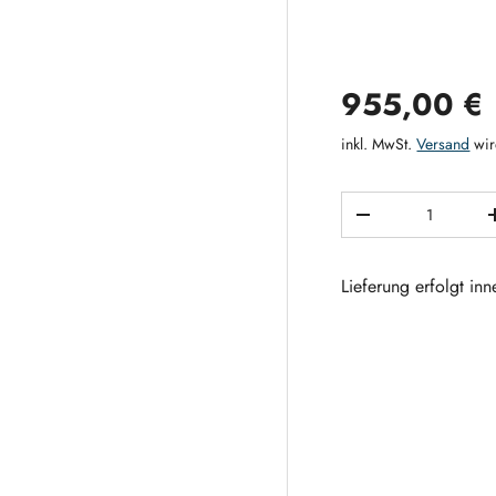
Normaler 
955,00 €
inkl. MwSt.
Versand
wir
Anzahl
MENGE VERRING
Lieferung erfolgt in