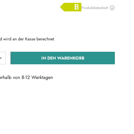
Preis
d wird an der Kasse berechnet.
IN DEN WARENKORB
ERN
MENGE ERHÖHEN
nerhalb von 8-12 Werktagen