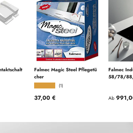
taktschalt
Falmec Magic Steel Pflegetü
Falmec Ind
cher
58/78/88
(1)
★★★★★
Normaler Preis
Normaler
37,00 €
991,0
Ab