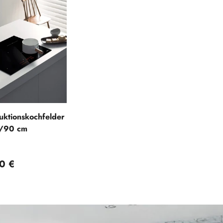
uktionskochfelder
/90 cm
 Preis
0 €