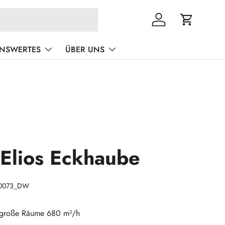
Einloggen
Einkaufswa
ENSWERTES
ÜBER UNS
 Elios Eckhaube
0073_DW
 große Räume 680 m³/h