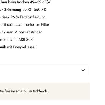
chen
beim Kochen 49–62 dB(A)
zur Stimmung
2700–5600 K
n
dank 96 % Fettabscheidung
e
mit spülmaschinenfestem Filter
it klaren Mindestabständen
in Edelstahl AISI 304
hnik
mit Energieklasse B
tenfrei innerhalb Deutschlands
ht laden
n Galerieansicht laden
Bild 10 in Galerieansicht laden
Bild 11 in Galerieansicht laden