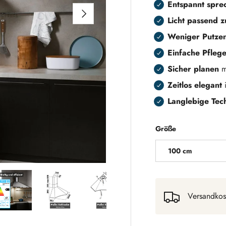
Entspannt spre
NÄCHSTE
Licht passend 
Weniger Putze
Einfache Pfleg
Sicher planen
m
Zeitlos elegant
Langlebige Tec
Größe
100 cm
Versandkos
 laden
Galerieansicht laden
Bild 5 in Galerieansicht laden
Bild 6 in Galerieansicht laden
Bild 7 in Galerieansicht laden
Bild 8 in Galerieansic
Bild 9 i