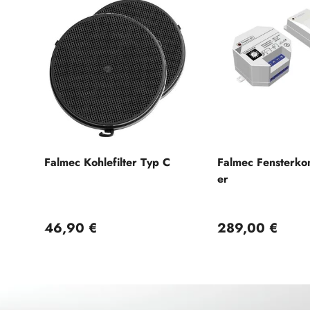
Falmec Kohlefilter Typ C
Falmec Fensterkon
er
Normaler Preis
Normaler Preis
46,90 €
289,00 €