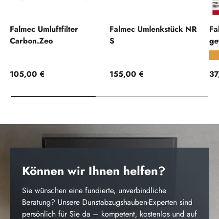
Falmec Umluftfilter
Falmec Umlenkstück NR
Fa
Carbon.Zeo
S
ge
★
Normaler Preis
Normaler Preis
No
105,00 €
155,00 €
37
Können wir Ihnen helfen?
Sie wünschen eine fundierte, unverbindliche
Beratung? Unsere Dunstabzugshauben-Experten sind
persönlich für Sie da – kompetent, kostenlos und auf