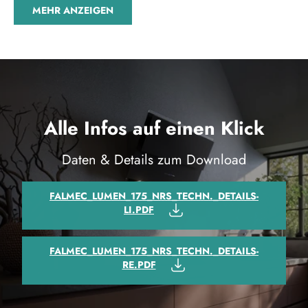
MEHR ANZEIGEN
Energieeffizienzklasse:
C
Beleuchtung:
LED - 4000 K
Motorleistung:
800 m3/h
Luftausgang:
150 mm
Lautstärke:
37 - 46 dB(A)
Alle Infos auf einen Klick
Geruchsfilter inkl.:
nein
Steuerung:
Elektronik Tastenfeld
Daten & Details zum Download
Motor inkl.:
ja
Betriebsart:
Abluft und Umluft
FALMEC_LUMEN_175_NRS_TECHN._DETAILS-
LI.PDF
Material:
Edelstahl
Kamin inkl.:
ja
FALMEC_LUMEN_175_NRS_TECHN._DETAILS-
Gewicht:
71,2 kg
RE.PDF
Leistungsstufen:
3 Stufen, 1 Boosterstufe
Haubenart:
Inselhaube